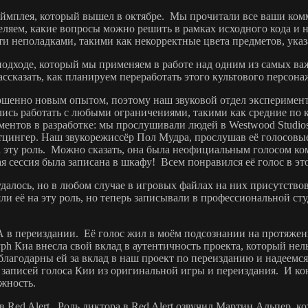
еймплея, который вышел в октябре. Мы прочитали все ваши комме
еляем, какие вопросы можно решить в рамках исходного кода и 
и неполадками, такими как некорректные цвета предметов, ук
 подходе, который мы применяем в работе над одним из самых 
рассказать, как планируем переработать этого культового перс
ершенно новым опытом, поэтому наш звуковой отдел эксперимен
ились работать с любыми ограничениями, такими как средние по
ентов в разработке: мы прослушивали людей в Westwood Studios
ингер. Наш звукорежиссёр Пол Мудра, прослушав её голосовые
а эту роль. Можно сказать, она была неофициальным голосом ко
я сессия была записана в шкафу! Всем понравился её голос в это
далось, но в любом случае в игровых файлах на них присутств
 её на эту роль, но теперь записывали в профессиональной студи
ВА в переиздании. Её голос жил в моём подсознании на протяжен
lyph Киа внесла свой вклад в аутентичность проекта, который не
лагодарны ей за вклад в наш проект по переизданию и надеемся,
 записей голоса Кии из оригинальной игры и переиздания. И коне
ожность.
 Red Alert. Роль диктора в Red Alert озвучил Мартин Альпер, кот