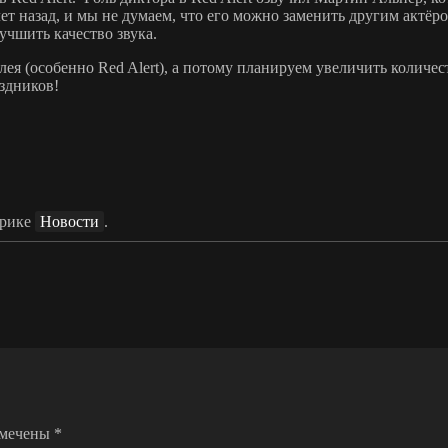
ет назад, и мы не думаем, что его можно заменить другим актё
учшить качество звука.
ея (особенно Red Alert), а потому планируем увеличить количе
здников!
брике
Новости
.
омечены
*