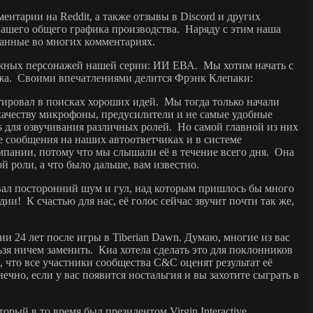
нтарии на Reddit, а также отзывы в Discord и других
нашего общего графика производства. Наряду с этим наша
азанные во многих комментариях.
важных персонажей нашей серии: ИИ ЕВА. Мы хотим начать с
онажа. Своими впечатлениями делится Фрэнк Клепаки:
тировал в поисках хороших идей. Мы тогда только начали
 качеству микрофоны, предусилители и не самые удобные
 для озвучивания различных ролей. Но самой главной из них
 сообщения на наших автоответчиках и в системе
мпании, потому что мы слышали её в течение всего дня. Она
й роли, а что было дальше, вам известно.
овал посторонний шум и гул, над которым пришлось бы много
и! К счастью для нас, её голос сейчас звучит почти так же,
ии 24 лет после игры в Tiberian Dawn. Думаю, многие из вас
льзя ничем заменить. Киа хотела сделать это для поклонников
 что все участники сообщества C&C оценят результат её
чно, если у вас появится ностальгия и вы захотите сыграть в
орый в то время был президентом Virgin Interactive