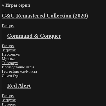
Игры серии
C&C Remastered Collection (2020)
Галерея
Command & Conquer
Галерея
Загрузки
Персонажи
Музыка
Тибериум
Исследование игры
География конфликта
Covert Ops
Red Alert
Галерея
Загрузки
История