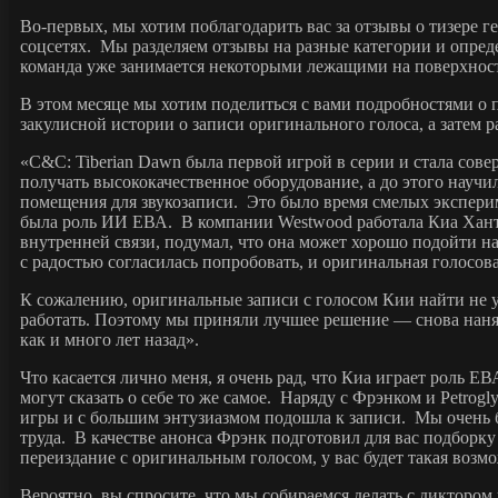
Во-первых, мы хотим поблагодарить вас за отзывы о тизере г
соцсетях. Мы разделяем отзывы на разные категории и опред
команда уже занимается некоторыми лежащими на поверхност
В этом месяце мы хотим поделиться с вами подробностями о
закулисной истории о записи оригинального голоса, а затем 
«C&C: Tiberian Dawn была первой игрой в серии и стала сов
получать высококачественное оборудование, а до этого науч
помещения для звукозаписи. Это было время смелых эксперим
была роль ИИ ЕВА. В компании Westwood работала Киа Хантц
внутренней связи, подумал, что она может хорошо подойти н
с радостью согласилась попробовать, и оригинальная голосова
К сожалению, оригинальные записи с голосом Кии найти не у
работать. Поэтому мы приняли лучшее решение — снова наняли
как и много лет назад».
Что касается лично меня, я очень рад, что Киа играет роль Е
могут сказать о себе то же самое. Наряду с Фрэнком и Petrog
игры и с большим энтузиазмом подошла к записи. Мы очень б
труда. В качестве анонса Фрэнк подготовил для вас подборку
переиздание с оригинальным голосом, у вас будет такая возм
Вероятно, вы спросите, что мы собираемся делать с диктором в