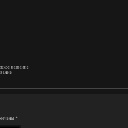
ецкое название
звание
омечены
*