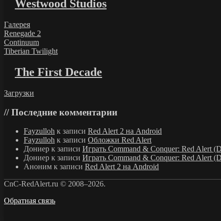
Westwood Studios
Галерея
Renegade 2
Continuum
Tiberian Twilight
The First Decade
Загрузки
Последние комментарии
Fayzulloh
к записи
Red Alert 2 на Android
Fayzulloh
к записи
Обложки Red Alert
Дониер
к записи
Играть Command & Conquer: Red Alert (D
Дониер
к записи
Играть Command & Conquer: Red Alert (D
Аноним
к записи
Red Alert 2 на Android
CnC-RedAlert.ru © 2008–2026.
Обратная связь