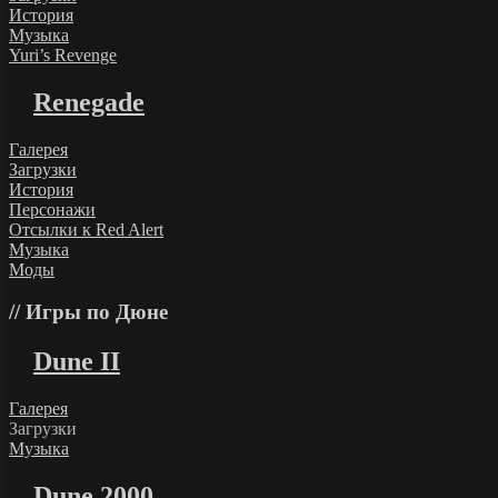
История
Музыка
Yuri’s Revenge
Renegade
Галерея
Загрузки
История
Персонажи
Отсылки к Red Alert
Музыка
Моды
Игры по Дюне
Dune II
Галерея
Загрузки
Музыка
Dune 2000