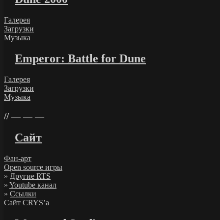
Галерея
Загрузки
Музыка
Emperor: Battle for Dune
Галерея
Загрузки
Музыка
— — —
Сайт
Фан-арт
Open source игры
»
Другие RTS
»
Youtube канал
»
Ссылки
Сайт CRYS’а