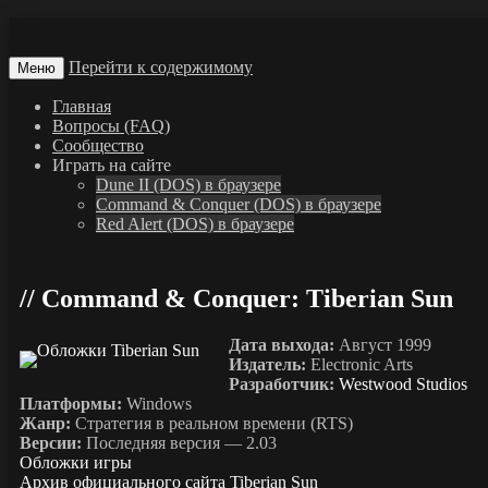
Перейти к содержимому
Меню
Главная
Вопросы (FAQ)
Сообщество
Играть на сайте
Dune II (DOS) в браузере
Command & Conquer (DOS) в браузере
Red Alert (DOS) в браузере
Command & Conquer: Tiberian Sun
Дата выхода:
Август 1999
Издатель:
Electronic Arts
Разработчик:
Westwood Studios
Платформы:
Windows
Жанр:
Стратегия в реальном времени (RTS)
Версии:
Последняя версия — 2.03
Обложки игры
Архив официального сайта Tiberian Sun