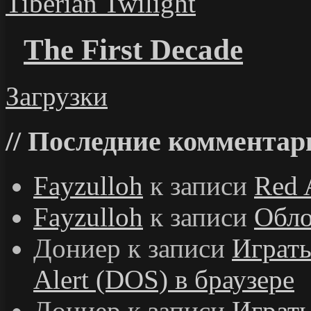
Tiberian Twilight
The First Decade
Загрузки
Последние комментар
Fayzulloh
к записи
Red 
Fayzulloh
к записи
Обло
Дониер
к записи
Играт
Alert (DOS) в браузере
Дониер
к записи
Играт