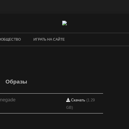
Перейти
к
ООБЩЕСТВО
ИГРАТЬ НА САЙТЕ
содержимому
DUNE II (DOS) В БРАУЗЕРЕ
COMMAND & CONQUER (DOS) В
БРАУЗЕРЕ
Образы
RED ALERT (DOS) В БРАУЗЕРЕ
enegade
Скачать
(1.29
GB)