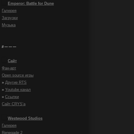
Emperor: Battle for Dune
Галерея
Загрузки
Музыка
— — —
Сайт
Фан-арт
Open source игры
»
Другие RTS
»
Youtube канал
»
Ссылки
Сайт CRYS’а
Westwood Studios
Галерея
Renegade 2