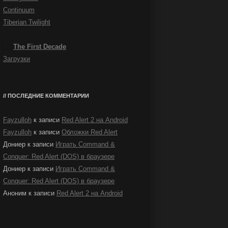
Continuum
Tiberian Twilight
The First Decade
Загрузки
ПОСЛЕДНИЕ КОММЕНТАРИИ
Fayzulloh
к записи
Red Alert 2 на Android
Fayzulloh
к записи
Обложки Red Alert
Дониер
к записи
Играть Command &
Conquer: Red Alert (DOS) в браузере
Дониер
к записи
Играть Command &
Conquer: Red Alert (DOS) в браузере
Аноним
к записи
Red Alert 2 на Android