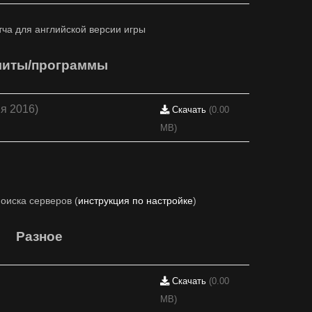
ча для английской версии игры
литы/программы
ня 2016)
Скачать
(0.00
MB)
оиска серверов (
инструкция по настройке
)
Разное
Скачать
(0.00
MB)