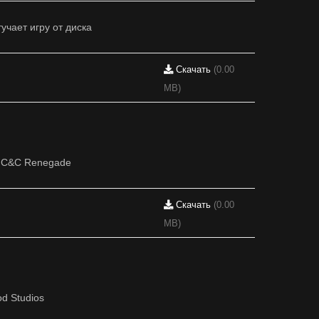
учает игру от диска
Скачать
(0.00
MB)
а C&C Renegade
Скачать
(0.00
MB)
d Studios