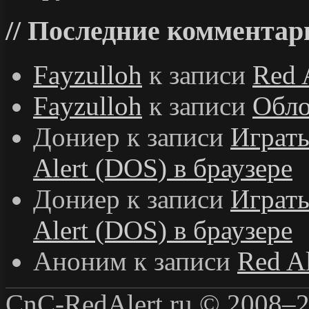
Последние комментар
Fayzulloh
к записи
Red 
Fayzulloh
к записи
Обло
Дониер
к записи
Играт
Alert (DOS) в браузере
Дониер
к записи
Играт
Alert (DOS) в браузере
Аноним
к записи
Red Al
CnC-RedAlert.ru © 2008–2