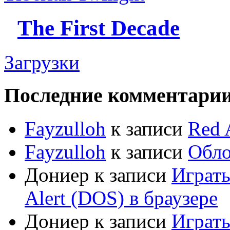
The First Decade
Загрузки
Последние комментари
Fayzulloh
к записи
Red 
Fayzulloh
к записи
Обло
Дониер
к записи
Играт
Alert (DOS) в браузере
Дониер
к записи
Играт