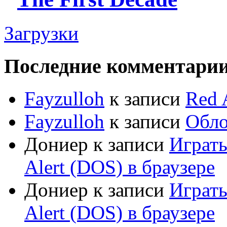
Загрузки
Последние комментари
Fayzulloh
к записи
Red 
Fayzulloh
к записи
Обло
Дониер
к записи
Играт
Alert (DOS) в браузере
Дониер
к записи
Играт
Alert (DOS) в браузере