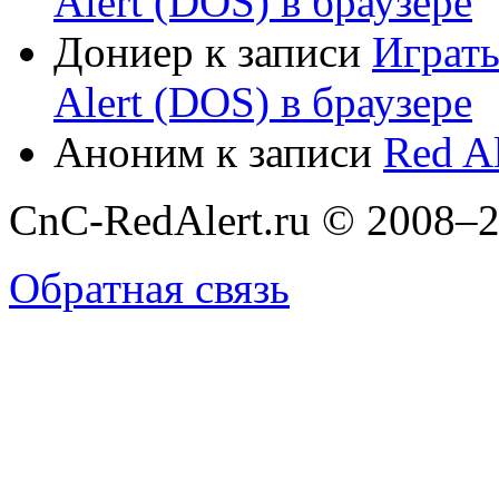
Alert (DOS) в браузере
Дониер
к записи
Играт
Alert (DOS) в браузере
Аноним
к записи
Red Al
CnC-RedAlert.ru © 2008–2
Обратная связь