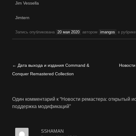
Jim Vessella
Jimtern
Запись опубликована
20 мая 2020
автором
imangos
в рубрик
Навигация
←
Дата выхода и издания Command &
Новости
по
Conquer Remastered Collection
записям
Один комментарий к “
Новости ремастера: открытый и
поддержка модификаций
”
SSHAMAN