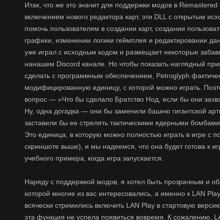
Итак, что же это значит для поддержки модов в Remastered 
включением нового редактора карт, эти DLL с открытым и
помочь пользователям в создании карт, создании пользова
графики, изменении логики геймплея и редактировании да
уже играл с исходным кодом и размещает некоторые заба
нанашем Discord канале. Но чтобы показать наглядный при
сделать с программным обеспечением, Petroglyph фактиче
модифицированную единицу, с которой можно играть. Поэ
вопрос — «Что бы сделало Братство Нод, если бы они захв
Ну, одна догадка — они бы заменили башню гигантской ар
заставили бы ее стрелять тактическими ядерными бомбами!
Это единица, в которую можно полностью играть в игре с 
скриншоте выше), и мы надеемся, что она будет готова к иг
учебного примера, когда игра запускается.
Наряду с поддержкой модов, я хотел быть прозрачным и об
которой многие из вас интересовались, а именно к LAN Play
всячески стремились включить LAN Play в стартовую версию
эта функция не успела появиться вовремя. К сожалению, L