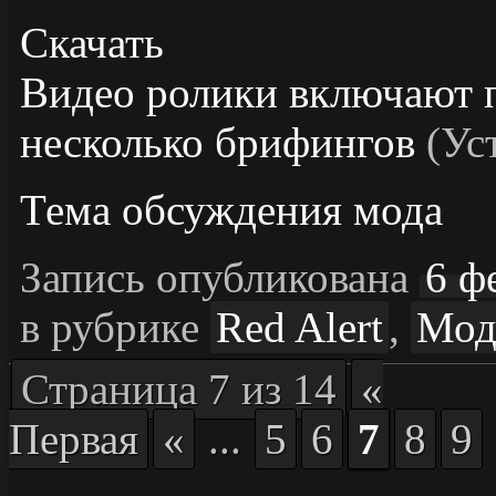
Скачать
Видео ролики включают 
несколько брифингов
(Ус
Тема обсуждения мода
Запись опубликована
6 ф
в рубрике
Red Alert
,
Мод
Страница 7 из 14
«
Первая
«
...
5
6
7
8
9