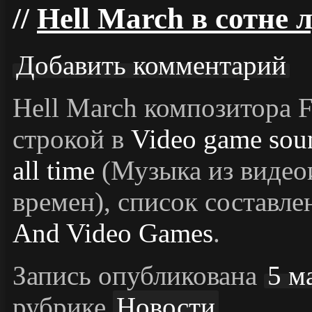
Hell March в сотне
Добавить комментарий
Hell March композитора F
строкой в
Video game soun
all time
(Музыка из видеои
времен), список составл
And Video Games
.
Запись опубликована
5 м
рубрике
Новости
.