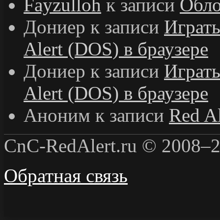
Fayzulloh
к записи
Обло
Дониер
к записи
Играт
Alert (DOS) в браузере
Дониер
к записи
Играт
Alert (DOS) в браузере
Аноним
к записи
Red Al
CnC-RedAlert.ru © 2008–2
Обратная связь