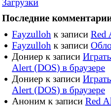
Загрузки
Последние комментари
Fayzulloh
к записи
Red 
Fayzulloh
к записи
Обло
Дониер
к записи
Играт
Alert (DOS) в браузере
Дониер
к записи
Играт
Alert (DOS) в браузере
Аноним
к записи
Red Al