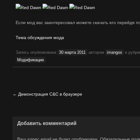
Если мод вас заинтересовал можете скачать его перейдя п
Тема обсуждения мода
Запись опубликована
30 марта 2011
автором
imangos
в рубр
Модификации
.
Навигация
←
Демонстрация C&C в браузере
по
записям
Добавить комментарий
Ваш адрес email не будет опубликован.
Обязательные пол