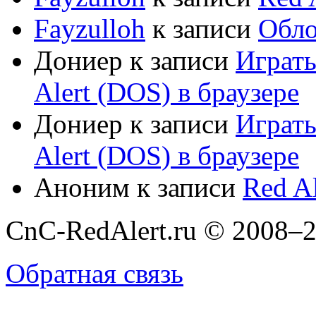
Fayzulloh
к записи
Обло
Дониер
к записи
Играт
Alert (DOS) в браузере
Дониер
к записи
Играт
Alert (DOS) в браузере
Аноним
к записи
Red Al
CnC-RedAlert.ru © 2008–2
Обратная связь