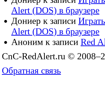
Alert (DOS) в браузере
Дониер
к записи
Играт
Alert (DOS) в браузере
Аноним
к записи
Red Al
CnC-RedAlert.ru © 2008–2
Обратная связь