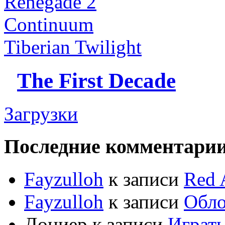
Renegade 2
Continuum
Tiberian Twilight
The First Decade
Загрузки
Последние комментари
Fayzulloh
к записи
Red 
Fayzulloh
к записи
Обло
Дониер
к записи
Играт